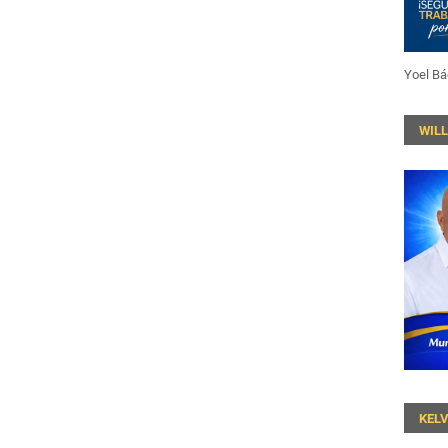
Yoel Bá
WIL
KEL