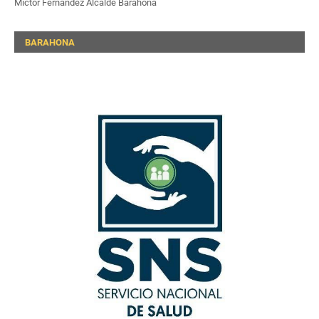
Mictor Fernandez Alcalde Barahona
BARAHONA