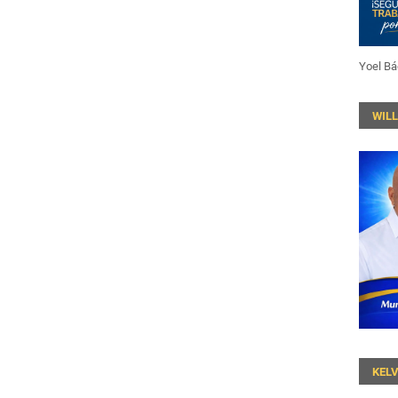
Yoel Bá
WIL
KEL