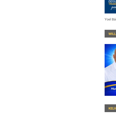
Yoel Bá
WIL
KEL