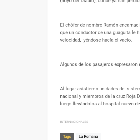
(hoyo del Diablo), donde ya han perdi
El chófer de nombre Ramón encarnació
que un conductor de una guaguita le hi
velocidad, yéndose hacía el vacío.
Algunos de los pasajeros expresaron e
Al lugar asistieron unidades del siste
nacional y miembros de la cruz Roja D
luego llevándolos al hospital nuevo d
INTERNACIONALES
Tags
La Romana