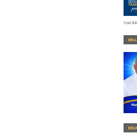
Yoel Bá
WIL
KEL