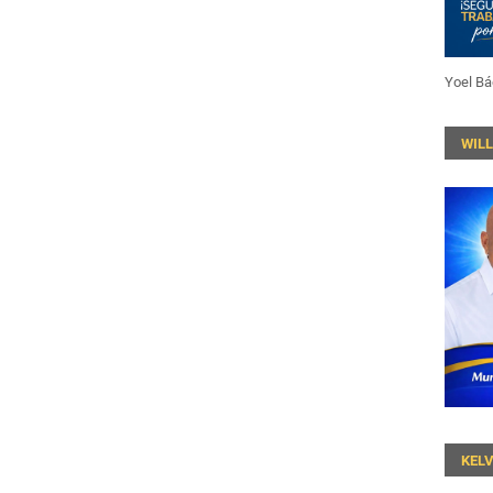
Yoel Bá
WIL
KEL