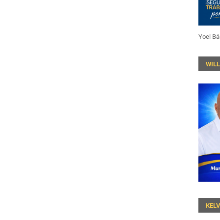
Yoel Bá
WIL
KEL