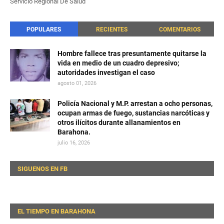
Servicio Regional De Salud
POPULARES
RECIENTES
COMENTARIOS
Hombre fallece tras presuntamente quitarse la
vida en medio de un cuadro depresivo;
autoridades investigan el caso
agosto 01, 2026
Policía Nacional y M.P. arrestan a ocho personas,
ocupan armas de fuego, sustancias narcóticas y
otros ilícitos durante allanamientos en
Barahona.
julio 16, 2026
SIGUENOS EN FB
EL TIEMPO EN BARAHONA