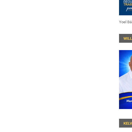
Yoel Bá
WIL
KEL