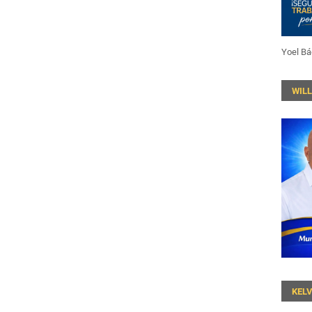
Yoel Bá
WIL
KEL