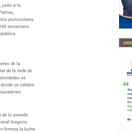
 junto a la
atrias,
ctos protocolares
162 aniversario
epública
DIR
iento de la
tal de la sede de
utoridades se
, donde se celebró
tauradores.
a de la avenida
neral Gregorio
n firmeza la lucha