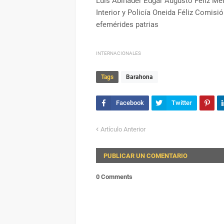
Luis Abinader Edgar Augusto Feliz Me
Interior y Policía Oneida Féliz Comis
efemérides patrias
INTERNACIONALES
Tags
Barahona
Artículo Anterior
PUBLICAR UN COMENTARIO
0 Comments