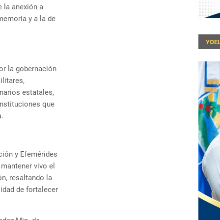
e la anexión a
memoria y a la de
YOEL
or la gobernación
litares,
narios estatales,
instituciones que
a.
ión y Efemérides
 mantener vivo el
n, resaltando la
idad de fortalecer