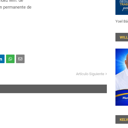
ndez Min. de
ión permanente de
Yoel Bá
WIL
Artículo Siguiente
KEL