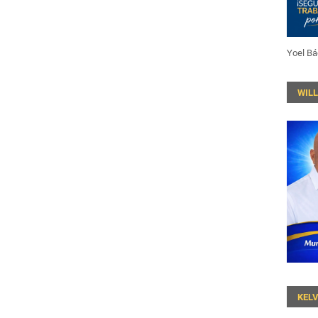
Yoel Bá
WIL
KEL