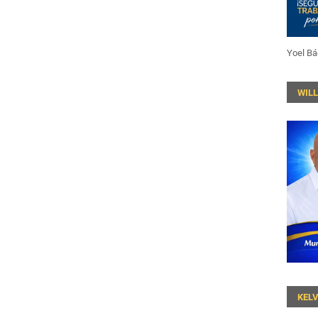
Yoel Bá
WIL
KEL