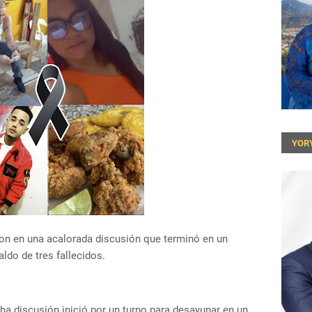
YOR
on en una acalorada discusión que terminó en un
ldo de tres fallecidos.
ha discusión inició por un turno para desayunar en un