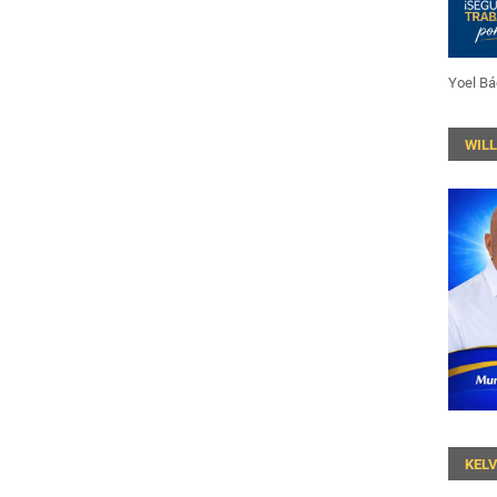
Yoel Bá
WIL
KEL