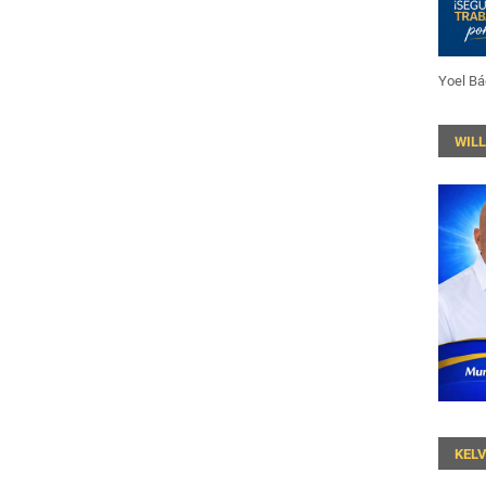
Yoel Bá
WIL
KEL