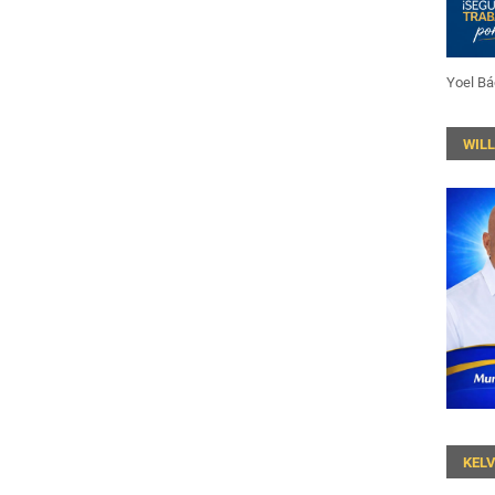
Yoel Bá
WIL
KEL