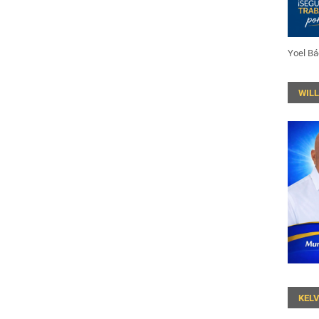
Yoel Bá
WIL
KEL