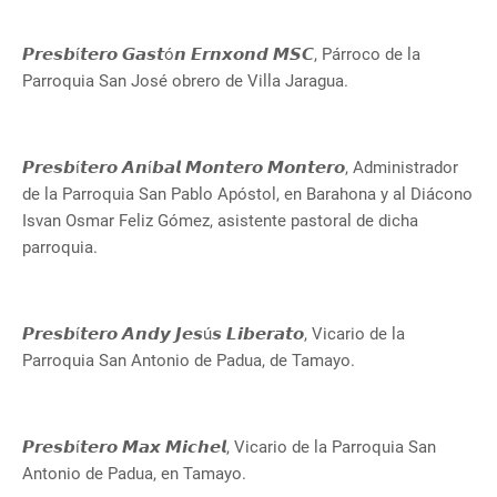
𝙋𝙧𝙚𝙨𝙗í𝙩𝙚𝙧𝙤 𝙂𝙖𝙨𝙩ó𝙣 𝙀𝙧𝙣𝙭𝙤𝙣𝙙 𝙈𝙎𝘾, Párroco de la
Parroquia San José obrero de Villa Jaragua.
𝙋𝙧𝙚𝙨𝙗í𝙩𝙚𝙧𝙤 𝘼𝙣í𝙗𝙖𝙡 𝙈𝙤𝙣𝙩𝙚𝙧𝙤 𝙈𝙤𝙣𝙩𝙚𝙧𝙤, Administrador
de la Parroquia San Pablo Apóstol, en Barahona y al Diácono
Isvan Osmar Feliz Gómez, asistente pastoral de dicha
parroquia.
𝙋𝙧𝙚𝙨𝙗í𝙩𝙚𝙧𝙤 𝘼𝙣𝙙𝙮 𝙅𝙚𝙨ú𝙨 𝙇𝙞𝙗𝙚𝙧𝙖𝙩𝙤, Vicario de la
Parroquia San Antonio de Padua, de Tamayo.
𝙋𝙧𝙚𝙨𝙗í𝙩𝙚𝙧𝙤 𝙈𝙖𝙭 𝙈𝙞𝙘𝙝𝙚𝙡, Vicario de la Parroquia San
Antonio de Padua, en Tamayo.