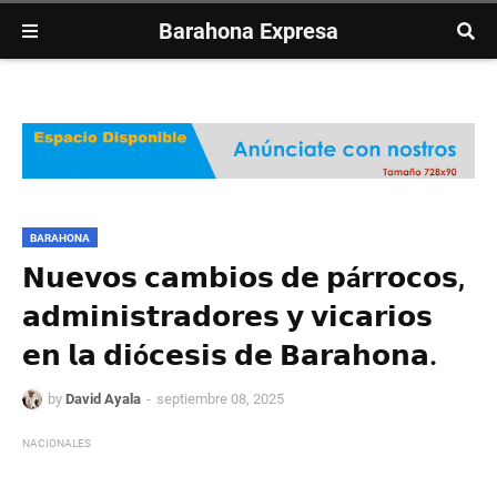
Barahona Expresa
BARAHONA
𝗡𝘂𝗲𝘃𝗼𝘀 𝗰𝗮𝗺𝗯𝗶𝗼𝘀 𝗱𝗲 𝗽á𝗿𝗿𝗼𝗰𝗼𝘀,
𝗮𝗱𝗺𝗶𝗻𝗶𝘀𝘁𝗿𝗮𝗱𝗼𝗿𝗲𝘀 𝘆 𝘃𝗶𝗰𝗮𝗿𝗶𝗼𝘀
𝗲𝗻 𝗹𝗮 𝗱𝗶ó𝗰𝗲𝘀𝗶𝘀 𝗱𝗲 𝗕𝗮𝗿𝗮𝗵𝗼𝗻𝗮.
by
David Ayala
septiembre 08, 2025
NACIONALES