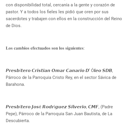
con disponibilidad total, cercanía a la gente y corazón de
pastor. Y a todos los fieles les pidió que oren por sus
sacerdotes y trabajen con ellos en la construcción del Reino
de Dios.
𝐋𝐨𝐬 𝐜𝐚𝐦𝐛𝐢𝐨𝐬 𝐞𝐟𝐞𝐜𝐭𝐮𝐚𝐝𝐨𝐬 𝐬𝐨𝐧 𝐥𝐨𝐬 𝐬𝐢𝐠𝐮𝐢𝐞𝐧𝐭𝐞𝐬:
𝙋𝙧𝙚𝙨𝙗í𝙩𝙚𝙧𝙤 𝘾𝙧𝙞𝙨𝙩𝙞𝙖𝙣 𝙊𝙢𝙖𝙧 𝘾𝙖𝙣𝙖𝙧𝙞𝙤 𝘿’ Ó𝙡𝙚𝙤 𝙎𝘿𝘽,
Párroco de la Parroquia Cristo Rey, en el sector Sávica de
Barahona.
𝙋𝙧𝙚𝙨𝙗í𝙩𝙚𝙧𝙤 𝙅𝙤𝙨é 𝙍𝙤𝙙𝙧í𝙜𝙪𝙚𝙯 𝙎𝙞𝙡𝙫𝙚𝙧𝙞𝙤, 𝘾𝙈𝙁, (Padre
Pepe), Párroco de la Parroquia San Juan Bautista, de La
Descubierta.