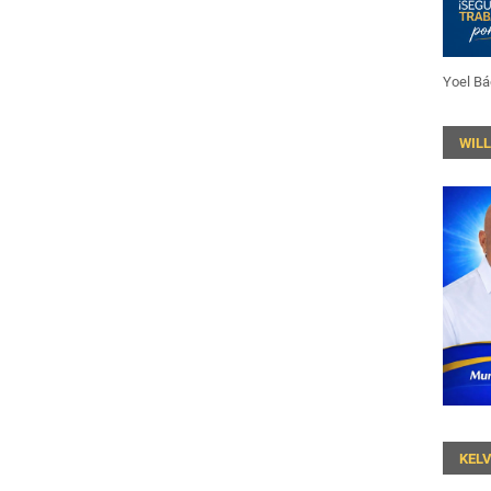
Yoel Bá
WIL
KEL