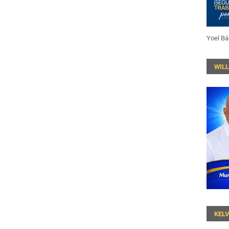
Yoel Bá
WIL
KEL