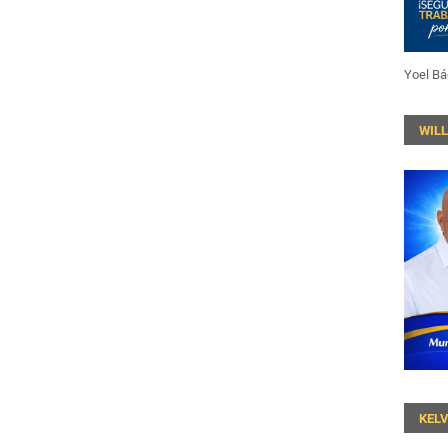
Yoel Bá
WIL
KEL