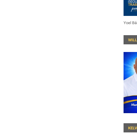
Yoel Bá
WIL
KEL