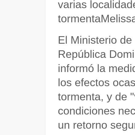
varias localidad
tormenta
Meliss
El
Ministerio d
República Domi
informó la med
los efectos
ocas
tormenta, y de "
condiciones nec
un
retorno segu