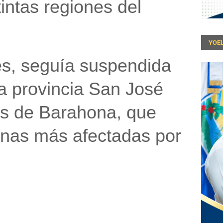
tintas regiones del
YOEL
es, seguía
suspendida
la
provincia San José
es de
Barahona
, que
nas más afectadas
por