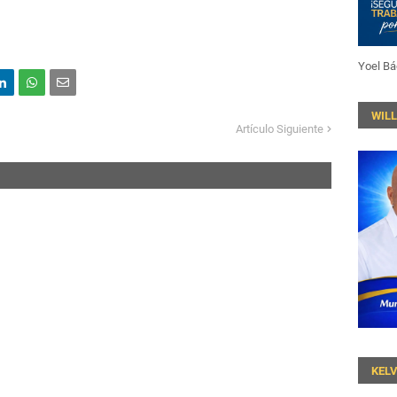
Yoel Bá
WIL
Artículo Siguiente
KEL