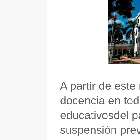
A partir de este
docencia
en
tod
educativos
del p
suspensión prev