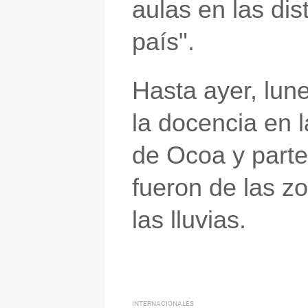
aulas en las dis
país".
Hasta ayer, lun
la docencia
en 
de Ocoa
y part
fueron de las
zo
las lluvias.
INTERNACIONALES