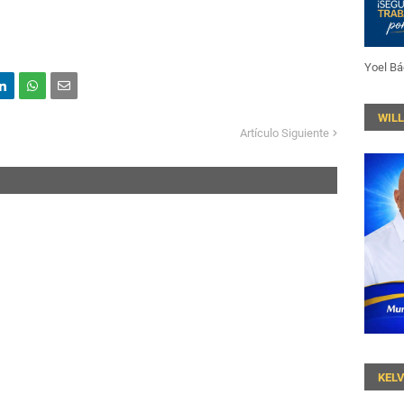
Yoel Bá
WIL
Artículo Siguiente
KEL