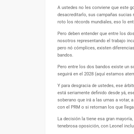
A ustedes no les conviene que este g
desacreditarlo, sus campañas sucias r
roto los récords mundiales, eso lo en
Pero deben entender que entre los dos
nosotros representando el trabajo inc
pero nó cómplices, existen diferencia
bandos.
Pero entre los dos bandos existe un sól
seguirá en el 2028 (aquí estamos ater
Y para desgracia de ustedes, ese ár
está seriamente definido desde yá, ese
soberano que irá a las urnas a votar, a
con el PRM o si retornan los que lleg
La decisión la tiene esa gran mayoría,
tenebrosa oposición, con Leonel incluí