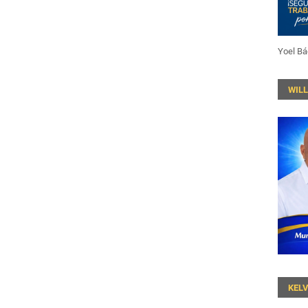
Yoel Bá
WIL
KEL