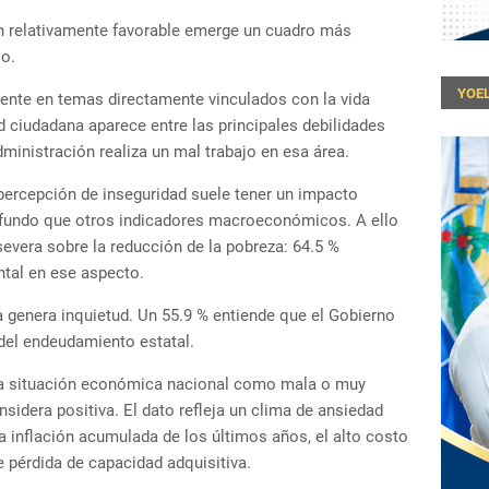
n relativamente favorable emerge un cuadro más
o.
YOEL
ente en temas directamente vinculados con la vida
d ciudadana aparece entre las principales debilidades
dministración realiza un mal trabajo en esa área.
 percepción de inseguridad suele tener un impacto
fundo que otros indicadores macroeconómicos. A ello
vera sobre la reducción de la pobreza: 64.5 %
tal en ese aspecto.
 genera inquietud. Un 55.9 % entiende que el Gobierno
 del endeudamiento estatal.
e la situación económica nacional como mala o muy
sidera positiva. El dato refleja un clima de ansiedad
 inflación acumulada de los últimos años, el alto costo
e pérdida de capacidad adquisitiva.