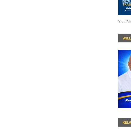
Yoel Bá
WIL
KEL