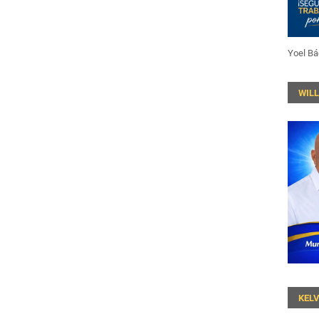
Yoel Bá
WIL
KEL