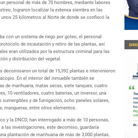
r un personal de más de 70 hombres, mediante labores
treo, lograron localizar la extensa siembra en las
 a unos 25 kilómetros al Norte de donde se confiscó la
taba con un sistema de riego por goteo, el personal
protocolo de incautación y retiro de las plantas, así
DIR
s eran utilizados por la estructura criminal para las
ión y distribución del vegetal.
es decomisaron un total de 15,392 plantas e intervinieron
acopio. En el interior del inmueble también se
nas de marihuana, matas secas, siete tanques, cuatro
tes, 10 ventiladores, cuatro baterías, un inversor, una
s sumergibles y de fumigación, ocho paneles solares,
res, mangueras, entre otros elementos.
lico y la DNCD, han interrogado a más de 10 personas,
 a las investigaciones, este decomiso, guardaría
una plantación de marihuana de más de 3,000 plantas,