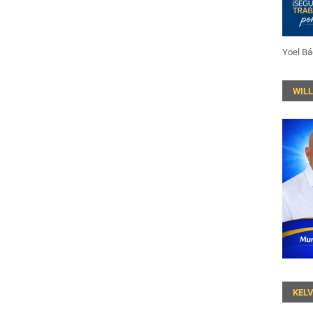
Yoel Bá
WIL
KEL