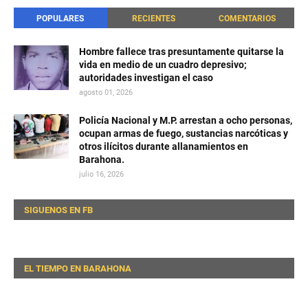
POPULARES
RECIENTES
COMENTARIOS
Hombre fallece tras presuntamente quitarse la
vida en medio de un cuadro depresivo;
autoridades investigan el caso
agosto 01, 2026
Policía Nacional y M.P. arrestan a ocho personas,
ocupan armas de fuego, sustancias narcóticas y
otros ilícitos durante allanamientos en
Barahona.
julio 16, 2026
SIGUENOS EN FB
EL TIEMPO EN BARAHONA