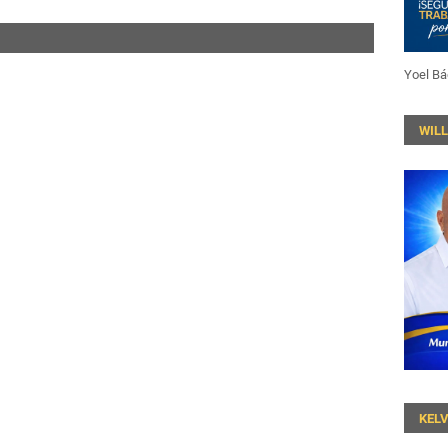
Yoel Bá
WIL
KEL