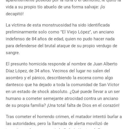
aparentemente poseído por la furia o el demonio, le quitó la
vida a su propio tío abuelo de una forma salvaje: ¡lo
decapitó!
​La víctima de esta monstruosidad ha sido identificada
preliminarmente solo como "El Viejo López", un anciano
indefenso de 84 años de edad, quien no pudo hacer nada
para defenderse del brutal ataque de su propio verdugo de
sangre.
​El presunto homicida responde al nombre de Juan Alberto
Díaz López, de 34 años. Vecinos del lugar no salen del
asombro y el pánico, describiendo la escena como algo
dantesco que ha dejado a toda la comunidad de San Víctor
en un estado de shock absoluto. ¿Qué puede llevar a un ser
humano a cometer semejante atrocidad contra un anciano
de su propia familia? ¡Una total falta de Dios en el corazón!
​​Tras cometer el horrendo crimen, el matador intentó burlar a
las autoridades, pero la llamada de alerta movilizó de