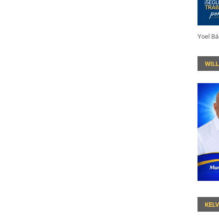
Yoel Bá
WIL
KEL