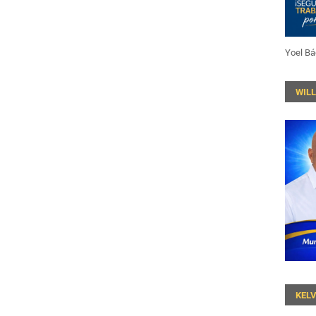
Yoel Bá
WIL
KEL