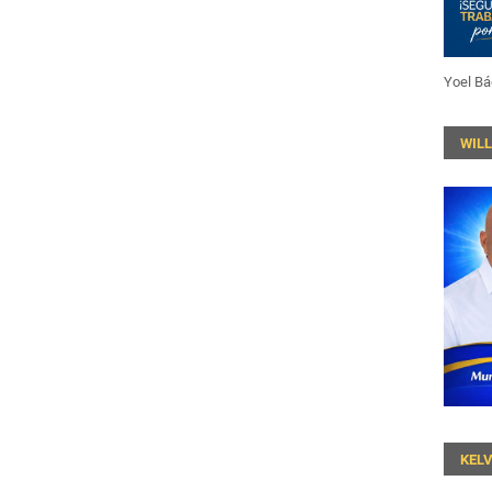
Yoel Bá
WIL
KEL