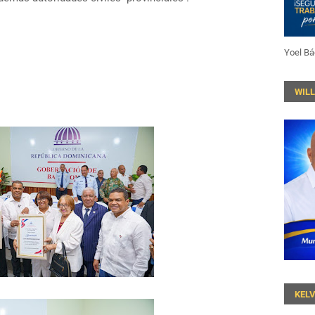
Yoel Bá
WIL
KEL