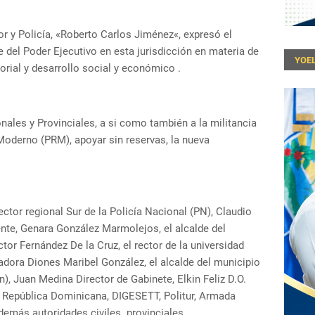
ior y Policía, «Roberto Carlos Jiménez«, expresó el
del Poder Ejecutivo en esta jurisdicción en materia de
YOEL
orial y desarrollo social y económico .
nales y Provinciales, a si como también a la militancia
 Moderno (PRM), apoyar sin reservas, la nueva
ector regional Sur de la Policía Nacional (PN), Claudio
nte, Genara González Marmolejos, el alcalde del
or Fernández De la Cruz, el rector de la universidad
dora Diones Maribel González, el alcalde del municipio
), Juan Medina Director de Gabinete, Elkin Feliz D.O.
la República Dominicana, DIGESETT, Politur, Armada
emás autoridades civiles provinciales .