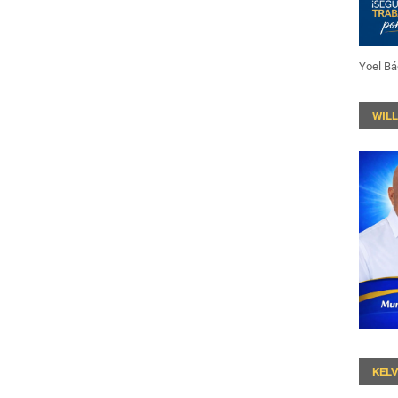
Yoel Bá
WIL
KEL