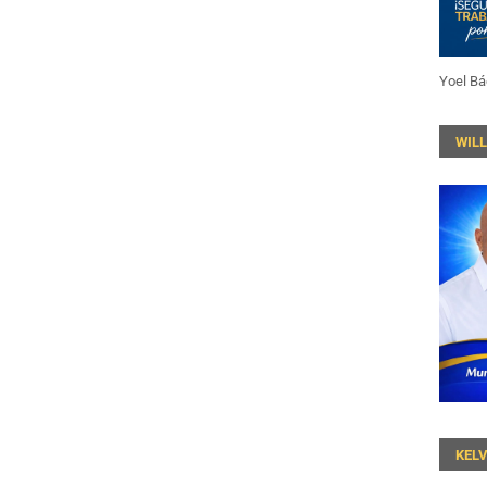
Yoel Bá
WIL
KEL