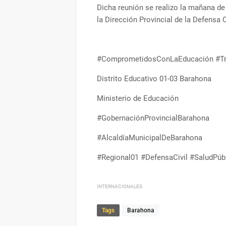
Dicha reunión se realizo la mañana de
la Dirección Provincial de la Defensa 
#ComprometidosConLaEducación #T
Distrito Educativo 01-03 Barahona
Ministerio de Educación
#GobernaciónProvincialBarahona
#AlcaldíaMunicipalDeBarahona
#Regional01 #DefensaCivil #SaludPú
INTERNACIONALES
Tags
Barahona