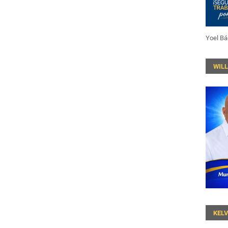
Yoel Bá
WIL
KEL