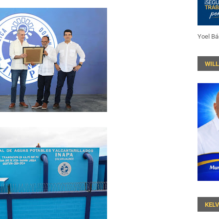
Yoel Bá
WIL
KEL