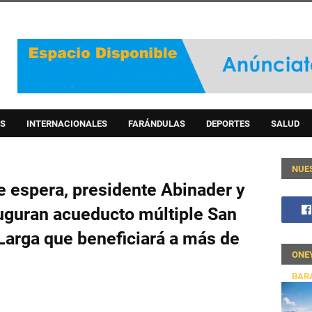
S
INTERNACIONALES
FARÁNDULAS
DEPORTES
SALUD
NUE
e espera, presidente Abinader y
uguran acueducto múltiple San
arga que beneficiará a más de
ONE
BAR