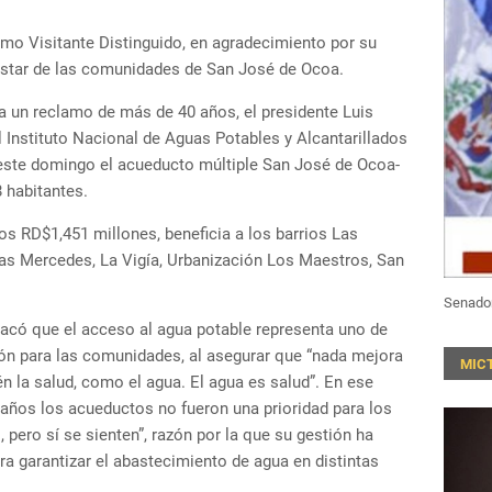
mo Visitante Distinguido, en agradecimiento por su
estar de las comunidades de San José de Ocoa.
a un reclamo de más de 40 años, el presidente Luis
el Instituto Nacional de Aguas Potables y Alcantarillados
 este domingo el acueducto múltiple San José de Ocoa-
 habitantes.
los RD$1,451 millones, beneficia a los barrios Las
 Las Mercedes, La Vigía, Urbanización Los Maestros, San
Senado
stacó que el acceso al agua potable representa uno de
ón para las comunidades, al asegurar que “nada mejora
MIC
n la salud, como el agua. El agua es salud”. En ese
años los acueductos no fueron una prioridad para los
 pero sí se sienten”, razón por la que su gestión ha
a garantizar el abastecimiento de agua en distintas