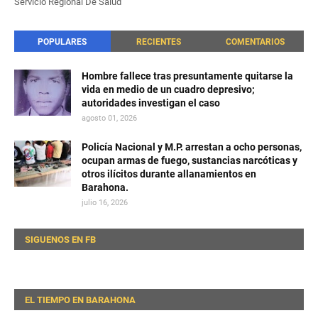
Servicio Regional De Salud
POPULARES
RECIENTES
COMENTARIOS
Hombre fallece tras presuntamente quitarse la
vida en medio de un cuadro depresivo;
autoridades investigan el caso
agosto 01, 2026
Policía Nacional y M.P. arrestan a ocho personas,
ocupan armas de fuego, sustancias narcóticas y
otros ilícitos durante allanamientos en
Barahona.
julio 16, 2026
SIGUENOS EN FB
EL TIEMPO EN BARAHONA