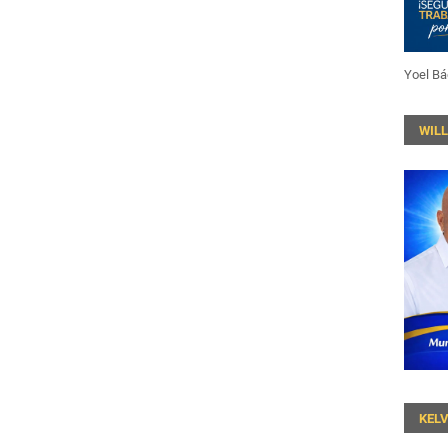
Yoel Bá
WIL
KEL