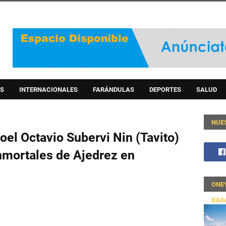
S
INTERNACIONALES
FARÁNDULAS
DEPORTES
SALUD
NUE
el Octavio Subervi Nin (Tavito)
nmortales de Ajedrez en
ONE
BAR