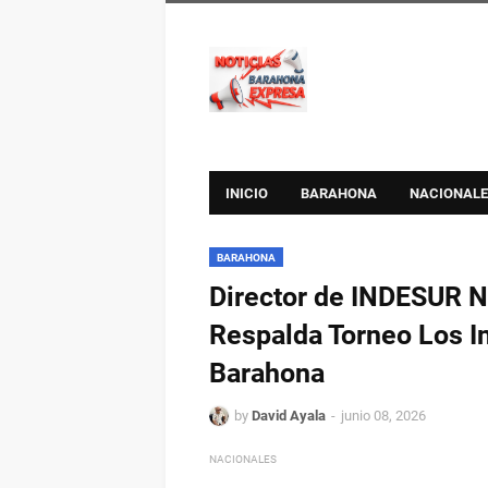
INICIO
BARAHONA
NACIONALE
BARAHONA
Director de INDESUR No
Respalda Torneo Los I
Barahona
by
David Ayala
junio 08, 2026
NACIONALES