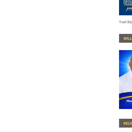
Yoel Bá
WIL
KEL