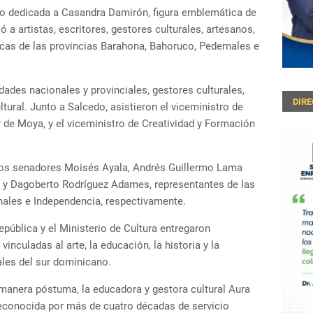
uvo dedicada a Casandra Damirón, figura emblemática de
nió a artistas, escritores, gestores culturales, artesanos,
icas de las provincias Barahona, Bahoruco, Pedernales e
dades nacionales y provinciales, gestores culturales,
DIR
ltural. Junto a Salcedo, asistieron el viceministro de
r de Moya, y el viceministro de Creatividad y Formación
 los senadores Moisés Ayala, Andrés Guillermo Lama
 y Dagoberto Rodríguez Adames, representantes de las
nales e Independencia, respectivamente.
epública y el Ministerio de Cultura entregaron
nculadas al arte, la educación, la historia y la
ales del sur dominicano.
manera póstuma, la educadora y gestora cultural Aura
econocida por más de cuatro décadas de servicio